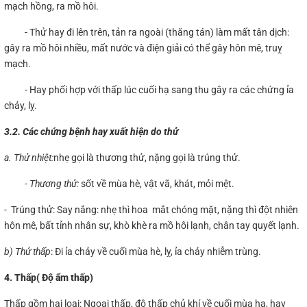
mạch hồng, ra mồ hôi.
- Thử hay đi lên trên, tản ra ngoài (thăng tán) làm mất tân dịch:
gây ra mồ hôi nhiều, mất nước và điện giải có thể gây hôn mê, truỵ
mạch.
- Hay phối hợp với thấp lúc cuối hạ sang thu gây ra các chứng ỉa
chảy, lỵ.
3.2. Các chứng bệnh hay xuất hiện do thử
a. Thử nhiệt:
nhẹ gọi là thương thử, nặng gọi là trúng thử.
- Thương thử:
sốt về mùa hè, vật vã, khát, mỏi mệt.
- Trúng thử: Say nắng: nhẹ thì hoa mắt chóng mặt, nặng thì đột nhiên
hôn mê, bất tỉnh nhân sự, khò khè ra mồ hôi lạnh, chân tay quyết lạnh.
b) Thử thấp
: Đi ỉa chảy về cuối mùa hè, lỵ, ỉa chảy nhiễm trùng.
4. Thấp
( Độ ẩm thấp)
Thấp gồm hai loại: Ngoại thấp, độ thấp chủ khí về cuối mùa hạ, hay