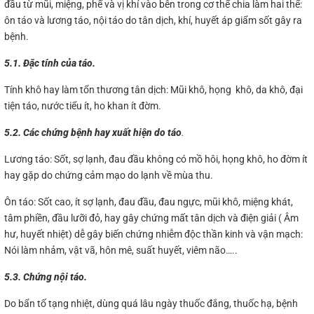
đầu từ mũi, miệng, phế và vị khí vào bên trong cơ thể chia làm hai thể:
ôn táo và lương táo, nội táo do tân dịch, khí, huyết áp giẩm sốt gây ra
bệnh.
5.1. Đặc tính của táo.
Tính khô hay làm tổn thương tân dịch: Mũi khô, họng khô, da khô, đại
tiện táo, nước tiểu ít, ho khan ít đờm.
5.2. Các chứng bệnh hay xuất hiện do táo
.
Lương táo: Sốt, sợ lạnh, đau đầu không có mồ hôi, họng khô, ho đờm ít
hay gặp do chứng cảm mạo do lạnh về mùa thu.
Ôn táo: Sốt cao, ít sợ lạnh, đau đầu, đau ngực, mũi khô, miệng khát,
tâm phiền, đầu lưỡi đỏ, hay gây chứng mất tân dịch và điện giải ( Âm
hư, huyết nhiệt) dễ gây biến chứng nhiễm độc thần kinh và vận mạch:
Nói làm nhảm, vật vã, hôn mê, suất huyết, viêm não…..
5.3. Chứng nội táo.
Do bẩn tố tạng nhiệt, dùng quá lâu ngày thuốc đắng, thuốc hạ, bệnh