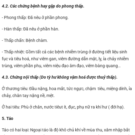
4.2. Các chứng bệnh hay gặp do phong thấp.
- Phong thấp: Đã nêu ở phần phong.
- Hàn thấp: Đã nêu ở phần hàn.
- Thấp chẩn: Bệnh chàm.
- Thấp nhiệt: Gồm tất cả các bệnh nhiễm trùng ở đường tiết liệu sinh
fục và tiêu hoá, như viêm gan, viêm đường dẫn mật, lỵ, ỉa chảy nhiễm
trùng, viêm phần phụ, viêm niệu đạo âm đạo, viêm bàng quang…
4.3. Chứng nội thấp (Do tỳ hư không vậm hoá được thuỷ thấp).
Ở thương tiêu: Đầu nặng, hoa mắt, tức ngực, chậm tiêu, miệng dính, ỉa
chảy, chân tay nặng nề, mệt.
Ở hai tiêu: Phù ở chân, nước tiêut ít, đục, phụ nữ ra khí hư ( đới hạ).
5. Táo
Táo có hai loại: Ngoại táo là độ khô chủ khí về mùa thu, xâm nhập bắt