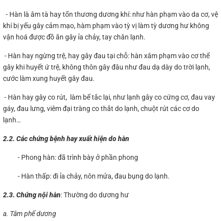
- Hàn là âm tà hay tổn thương dương khí: như hàn phạm vào da cơ, vệ
khí bị yếu gây cảm mạo, hàm phạm vào tỳ vị làm tỳ dương hư không
vận hoá được đồ ăn gây ỉa chảy, tay chân lạnh.
- Hàn hay ngừng trệ, hay gây đau tại chỗ: hàn xâm phạm vào cơ thể
gây khi huyết ứ trệ, không thôn gây đâu như đau dạ dày do trời lạnh,
cước làm xung huyết gây đau.
- Hàn hay gây co rút, làm bế tắc lại, như lạnh gây co cứng cơ, đau vay
gáy, đau lưng, viêm đại tràng co thắt do lạnh, chuột rút các cơ do
lạnh…
2.2. Các chứng bệnh hay xuất hiện do hàn
- Phong hàn: đã trình bày ở phần phong
- Hàn thấp: đi ỉa chảy, nôn mửa, đau bụng do lạnh.
2.3. Chứng nội hàn
: Thường do dương hư
a. Tâm phế dương