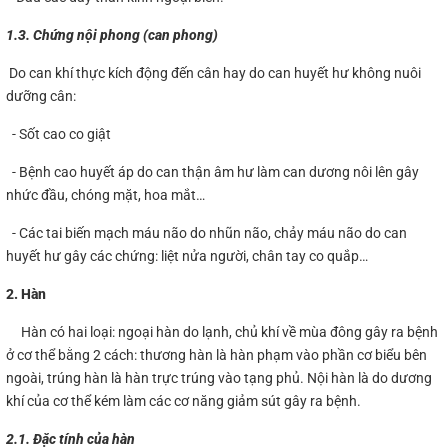
1.3. Chứng nội phong (can phong)
Do can khí thực kích động đến cân hay do can huyết hư không nuôi
dưỡng cân:
- Sốt cao co giật
- Bệnh cao huyết áp do can thận âm hư làm can dương nôi lên gây
nhức đầu, chóng mặt, hoa mắt…
- Các tai biến mạch máu não do nhũn não, chảy máu não do can
huyết hư gây các chứng: liệt nửa người, chân tay co quắp…
2. Hàn
Hàn có hai loại: ngoại hàn do lạnh, chủ khí về mùa đông gây ra bệnh
ở cơ thể bằng 2 cách: thương hàn là hàn phạm vào phần cơ biểu bên
ngoài, trúng hàn là hàn trực trúng vào tạng phủ. Nội hàn là do dương
khí của cơ thể kém làm các cơ năng giảm sút gây ra bệnh.
2.1. Đặc tính của hàn