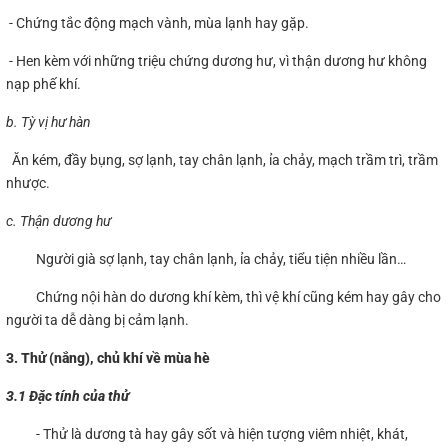
- Chứng tắc động mạch vành, mùa lạnh hay gặp.
- Hen kèm với những triệu chứng dương hư, vì thận dương hư không
nạp phế khí.
b. Tỳ vị hư hàn
Ăn kém, đầy bụng, sợ lạnh, tay chân lạnh, ỉa chảy, mạch trầm trì, trầm
nhược.
c. Thận dương hư
Người già sợ lạnh, tay chân lạnh, ỉa chảy, tiểu tiện nhiều lần…
Chứng nội hàn do dương khí kèm, thì vệ khí cũng kém hay gây cho
người ta dễ dàng bị cảm lạnh.
3. Thử
(nắng), chủ khí về mùa hè
3.1 Đặc tính của thử
- Thử là dương tà hay gây sốt và hiện tượng viêm nhiệt, khát,