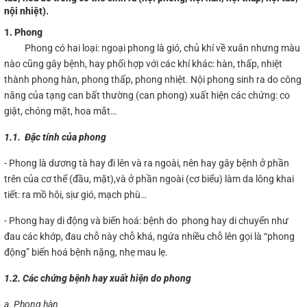
nội nhiệt).
1. Phong
Phong có hai loại: ngoại phong là gió, chủ khí về xuân nhưng màu
nào cũng gây bệnh, hay phối hợp với các khí khác: hàn, thấp, nhiệt
thành phong hàn, phong thấp, phong nhiệt. Nội phong sinh ra do công
năng của tạng can bất thường (can phong) xuất hiện các chứng: co
giật, chóng mặt, hoa mắt…
1.1.
Đặc tính của phong
- Phong là dương tà hay đi lên và ra ngoài, nên hay gây bệnh ở phần
trên của cơ thể (đầu, mặt),và ở phần ngoài (cơ biểu) làm da lông khai
tiết: ra mồ hôi, sịư gió, mạch phù…
- Phong hay di động và biến hoá: bệnh do phong hay di chuyển như
đau các khớp, đau chỗ này chỗ khá, ngứa nhiều chỗ lên gọi là “phong
động” biến hoá bệnh nặng, nhẹ mau lẹ.
1.2. Các chứng bệnh hay xuất hiện do phong
a. Phong hàn