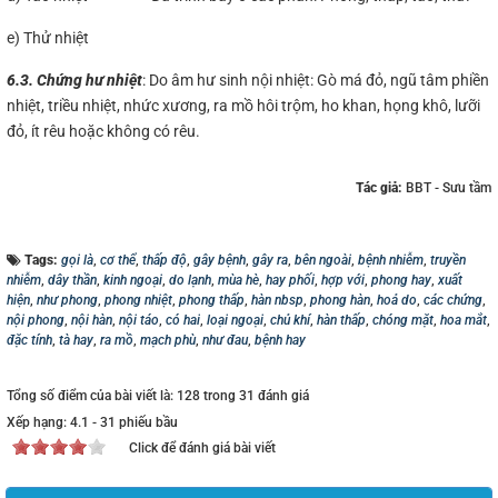
e) Thử nhiệt
6.3. Chứng hư nhiệt
: Do âm hư sinh nội nhiệt: Gò má đỏ, ngũ tâm phiền
nhiệt, triều nhiệt, nhức xương, ra mồ hôi trộm, ho khan, họng khô, lưỡi
đỏ, ít rêu hoặc không có rêu.
Tác giả:
BBT - Sưu tầm
Tags:
gọi là
,
cơ thể
,
thấp độ
,
gây bệnh
,
gây ra
,
bên ngoài
,
bệnh nhiễm
,
truyền
nhiễm
,
dây thần
,
kinh ngoại
,
do lạnh
,
mùa hè
,
hay phối
,
hợp với
,
phong hay
,
xuất
hiện
,
như phong
,
phong nhiệt
,
phong thấp
,
hàn nbsp
,
phong hàn
,
hoả do
,
các chứng
,
nội phong
,
nội hàn
,
nội táo
,
có hai
,
loại ngoại
,
chủ khí
,
hàn thấp
,
chóng mặt
,
hoa mắt
,
đặc tính
,
tà hay
,
ra mồ
,
mạch phù
,
như đau
,
bệnh hay
Tổng số điểm của bài viết là: 128 trong 31 đánh giá
Xếp hạng:
4.1
-
31
phiếu bầu
Click để đánh giá bài viết