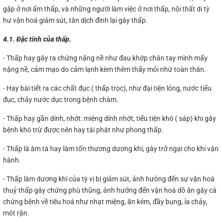
gặp ở nơi ẩm thấp, và những người làm việc ở nơi thấp, nội thất di tỳ
hư vận hoá giảm sút, tân dịch đình lại gây thấp.
4.1. Đặc tính của thấp.
- Thấp hay gây ra chứng nặng nề như đau khớp chân tay mình mẩy
nặng nề, cảm mạo do cảm lạnh kèm thêm thấy mỏi nhừ toàn thân.
- Hay bài tiết ra các chất đục ( thấp trọc), như đại tiện lỏng, nước tiểu
đục, chảy nước dục trong bệnh chàm.
- Thấp hay gần dính, nhớt: miệng dính nhớt, tiểu tiện khó ( sáp) khi gây
bệnh khó trừ được nên hay tái phát như phong thấp.
- Thấp là âm tà hay làm tổn thương dương khí, gây trở ngại cho khí vận
hành.
- Thấp làm dương khí của tỳ vị bị giảm sút, ảnh hưỏng đến sự vận hoá
thuỷ thấp gây chứng phù thũng, ảnh hưởng đến vận hoá dồ ăn gây cá
chứng bệnh về tiêu hoá như nhạt miệng, ăn kém, đầy bụng, ỉa chảy,
mót rặn.