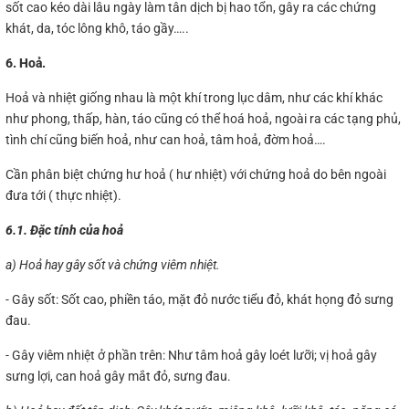
sốt cao kéo dài lâu ngày làm tân dịch bị hao tổn, gây ra các chứng
khát, da, tóc lông khô, táo gầy…..
6. Hoả.
Hoả và nhiệt giống nhau là một khí trong lục dâm, như các khí khác
như phong, thấp, hàn, táo cũng có thể hoá hoả, ngoài ra các tạng phủ,
tình chí cũng biến hoả, như can hoả, tâm hoả, đờm hoả….
Cần phân biệt chứng hư hoả ( hư nhiệt) với chứng hoả do bên ngoài
đưa tới ( thực nhiệt).
6.1. Đặc tính của hoả
a) Hoả hay gây sốt và chứng viêm nhiệt.
- Gây sốt: Sốt cao, phiền táo, mặt đỏ nước tiểu đỏ, khát họng đỏ sưng
đau.
- Gây viêm nhiệt ở phần trên: Như tâm hoả gây loét lưỡi; vị hoả gây
sưng lợi, can hoả gây mắt đỏ, sưng đau.