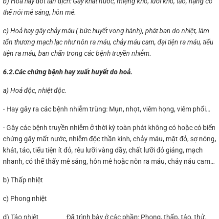
b) Hoả hay đốt tân dịch: Gây khát nước, miệng khô, lưỡi khô, táo, nặng có
thể nói mê sảng, hôn mê.
c) Hoả hay gây chảy máu ( bức huyết vong hành), phát ban do nhiệt, làm
tổn thương mạch lạc như nôn ra máu, chảy máu cam, đại tiện ra máu, tiểu
tiện ra máu, ban chẩn trong các bệnh truyền nhiễm.
6.2.Các chứng bệnh hay xuất huyết do hoả.
a) Hoả độc, nhiệt độc.
- Hay gây ra các bệnh nhiễm trùng: Mụn, nhọt, viêm họng, viêm phổi…
- Gây các bệnh truyền nhiễm ở thời kỳ toàn phát không có hoặc có biến
chứng gây mất nước, nhiễm độc thần kinh, chảy máu, mặt đỏ, sợ nóng,
khát, táo, tiểu tiện ít đỏ, rêu lưỡi vàng dầy, chất lưỡi đỏ giáng, mạch
nhanh, có thể thấy mê sảng, hôn mê hoặc nôn ra máu, chảy náu cam…
b) Thấp nhiệt
c) Phong nhiệt
d) Táo nhiệt Đã trình bày ở các phần: Phong, thấp, táo, thử.